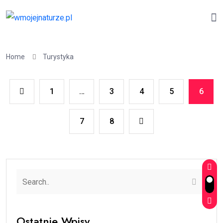
Home
Turystyka
1
…
3
4
5
6
7
8
Ostatnie Wpisy